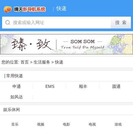
快递
您的位置:
首页
>
生活服务
>
快递
常用快递
申通
EMS
顺丰
圆通
如风达
娱乐休闲
音乐
视频
电影
电视
游戏