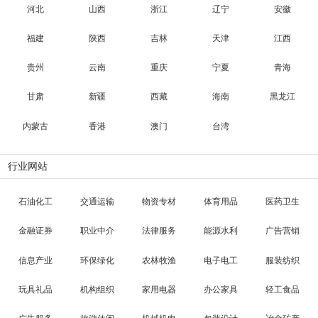
河北
山西
浙江
辽宁
安徽
福建
陕西
吉林
天津
江西
贵州
云南
重庆
宁夏
青海
甘肃
新疆
西藏
海南
黑龙江
内蒙古
香港
澳门
台湾
行业网站
石油化工
交通运输
物资专材
体育用品
医药卫生
金融证券
职业中介
法律服务
能源水利
广告营销
信息产业
环保绿化
农林牧渔
电子电工
服装纺织
玩具礼品
机构组织
家用电器
办公家具
轻工食品