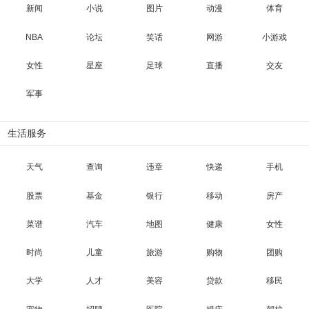
新闻
小说
图片
动漫
体育
NBA
论坛
笑话
网游
小游戏
女性
星座
足球
直播
交友
军事
生活服务
天气
查询
违章
快递
手机
股票
基金
银行
移动
房产
菜谱
汽车
地图
健康
女性
时尚
儿童
旅游
购物
团购
大学
人才
美容
贷款
移民