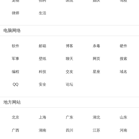
宠物
招聘
医院
婚庆
驾校
律师
生活
电脑网络
软件
邮箱
博客
杀毒
硬件
军事
壁纸
聊天
网页
搜索
编程
科技
交友
星座
域名
QQ
安全
论坛
地方网站
北京
上海
广东
湖北
山东
广西
湖南
四川
江苏
河南