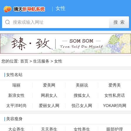
女性
您的位置:
首页
>
生活服务
>
女性
女性名站
瑞丽
爱美网
美丽说
爱秀美
新浪女性
网易女人
搜狐女人
女性私房话
太平洋时尚
爱丽女人网
悦己女人网
YOKA时尚网
美容瘦身
大众养生
天天养生
女性养生
眼部护理