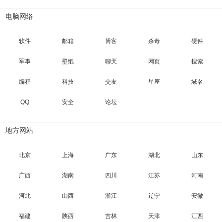
电脑网络
软件
邮箱
博客
杀毒
硬件
军事
壁纸
聊天
网页
搜索
编程
科技
交友
星座
域名
QQ
安全
论坛
地方网站
北京
上海
广东
湖北
山东
广西
湖南
四川
江苏
河南
河北
山西
浙江
辽宁
安徽
福建
陕西
吉林
天津
江西