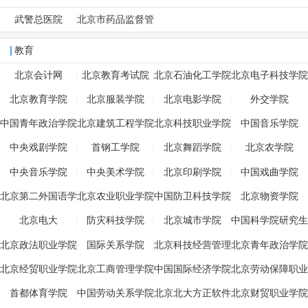
武警总医院
北京市药品监督管
理局
教育
北京会计网
北京教育考试院
北京石油化工学院
北京电子科技学院
北京教育学院
北京服装学院
北京电影学院
外交学院
中国青年政治学院
北京建筑工程学院
北京科技职业学院
中国音乐学院
中央戏剧学院
首钢工学院
北京舞蹈学院
北京农学院
中央音乐学院
中央美术学院
北京印刷学院
中国戏曲学院
北京第二外国语学
北京农业职业学院
中国防卫科技学院
北京物资学院
院
北京电大
防灾科技学院
北京城市学院
中国科学院研究生
院
北京政法职业学院
国际关系学院
北京科技经营管理
北京青年政治学院
学院
北京经贸职业学院
北京工商管理学院
中国国际经济学院
北京劳动保障职业
学院
首都体育学院
中国劳动关系学院
北京北大方正软件
北京财贸职业学院