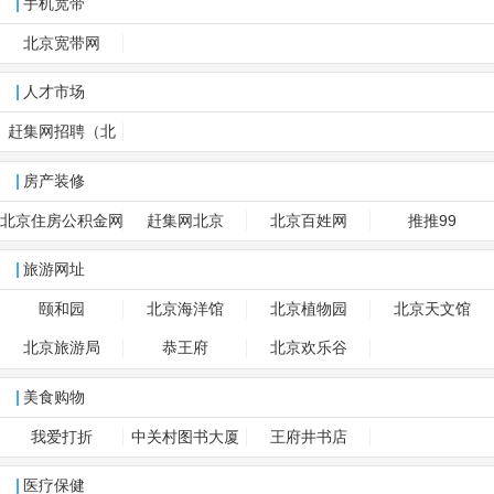
手机宽带
北京宽带网
人才市场
赶集网招聘（北
京）
房产装修
北京住房公积金网
赶集网北京
北京百姓网
推推99
旅游网址
颐和园
北京海洋馆
北京植物园
北京天文馆
北京旅游局
恭王府
北京欢乐谷
美食购物
我爱打折
中关村图书大厦
王府井书店
医疗保健