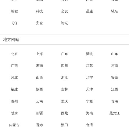
编程
科技
交友
星座
域名
QQ
安全
论坛
地方网站
北京
上海
广东
湖北
山东
广西
湖南
四川
江苏
河南
河北
山西
浙江
辽宁
安徽
福建
陕西
吉林
天津
江西
贵州
云南
重庆
宁夏
青海
甘肃
新疆
西藏
海南
黑龙江
内蒙古
香港
澳门
台湾