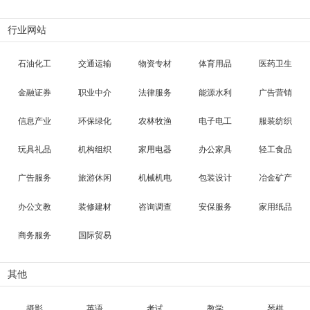
行业网站
石油化工
交通运输
物资专材
体育用品
医药卫生
金融证券
职业中介
法律服务
能源水利
广告营销
信息产业
环保绿化
农林牧渔
电子电工
服装纺织
玩具礼品
机构组织
家用电器
办公家具
轻工食品
广告服务
旅游休闲
机械机电
包装设计
冶金矿产
办公文教
装修建材
咨询调查
安保服务
家用纸品
商务服务
国际贸易
其他
摄影
英语
考试
教学
琴棋