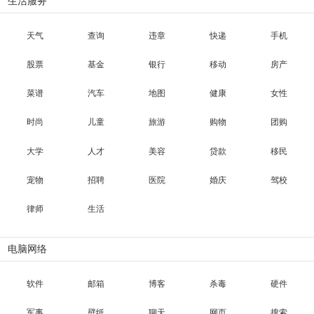
生活服务
天气
查询
违章
快递
手机
股票
基金
银行
移动
房产
菜谱
汽车
地图
健康
女性
时尚
儿童
旅游
购物
团购
大学
人才
美容
贷款
移民
宠物
招聘
医院
婚庆
驾校
律师
生活
电脑网络
软件
邮箱
博客
杀毒
硬件
军事
壁纸
聊天
网页
搜索