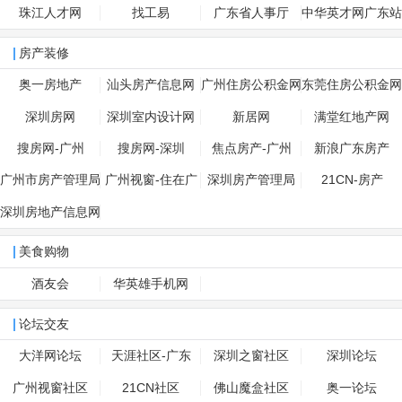
网
珠江人才网
找工易
广东省人事厅
中华英才网广东站
房产装修
奥一房地产
汕头房产信息网
广州住房公积金网
东莞住房公积金网
深圳房网
深圳室内设计网
新居网
满堂红地产网
搜房网-广州
搜房网-深圳
焦点房产-广州
新浪广东房产
广州市房产管理局
广州视窗-住在广
深圳房产管理局
21CN-房产
州
深圳房地产信息网
美食购物
酒友会
华英雄手机网
论坛交友
大洋网论坛
天涯社区-广东
深圳之窗社区
深圳论坛
广州视窗社区
21CN社区
佛山魔盒社区
奥一论坛