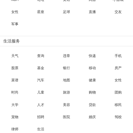
女性
星座
足球
直播
交友
军事
生活服务
天气
查询
违章
快递
手机
股票
基金
银行
移动
房产
菜谱
汽车
地图
健康
女性
时尚
儿童
旅游
购物
团购
大学
人才
美容
贷款
移民
宠物
招聘
医院
婚庆
驾校
律师
生活