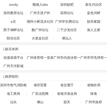
oncity
顺德人bbs
深圳贴吧
新生代社区
深圳磨房论坛
广州天涯户外
高明论坛
蓝色河畔
e京
潮州小桥流水社区
广州学生网论坛
韶关家园
西子湖畔论坛
酷广州论坛
二千沙龙社区
渔人之家
阳光社区
火柴盒社区
潮汕人
娱乐休闲
动漫游戏平台
广州体育馆一览表
广州市内游泳馆一
广州市羽毛球馆一
览表
览表
广州天河影城
政府组织
深圳市电气消防检
省经贸委
省交通厅
省物价局
测公司
省工商局
广东法院网
省海洋渔业局
珠海
汕头
佛山
韶关
广州市政府