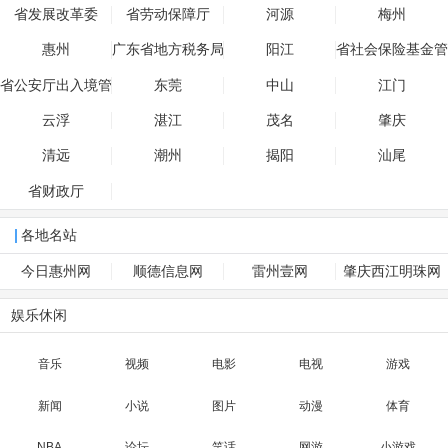
省发展改革委
省劳动保障厅
河源
梅州
惠州
广东省地方税务局
阳江
省社会保险基金管
理局
省公安厅出入境管
东莞
中山
江门
理处
云浮
湛江
茂名
肇庆
清远
潮州
揭阳
汕尾
省财政厅
各地名站
今日惠州网
顺德信息网
雷州壹网
肇庆西江明珠网
娱乐休闲
音乐
视频
电影
电视
游戏
新闻
小说
图片
动漫
体育
NBA
论坛
笑话
网游
小游戏