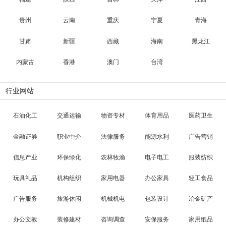
贵州
云南
重庆
宁夏
青海
甘肃
新疆
西藏
海南
黑龙江
内蒙古
香港
澳门
台湾
行业网站
石油化工
交通运输
物资专材
体育用品
医药卫生
金融证券
职业中介
法律服务
能源水利
广告营销
信息产业
环保绿化
农林牧渔
电子电工
服装纺织
玩具礼品
机构组织
家用电器
办公家具
轻工食品
广告服务
旅游休闲
机械机电
包装设计
冶金矿产
办公文教
装修建材
咨询调查
安保服务
家用纸品