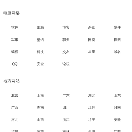
电脑网络
软件
邮箱
博客
杀毒
硬件
军事
壁纸
聊天
网页
搜索
编程
科技
交友
星座
域名
QQ
安全
论坛
地方网站
北京
上海
广东
湖北
山东
广西
湖南
四川
江苏
河南
河北
山西
浙江
辽宁
安徽
福建
陕西
吉林
天津
江西