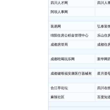
四川人才网
四川人
阿坝人事网
装易网
弘泰装
绵阳住房公积金管理中心
乐山住
成都房管局
成都住
成都吃喝玩乐网
新华网
成都健唯福安康医疗器械有
星月荟
限公司
合江亭论坛
四川在
麻辣社区
百度知道