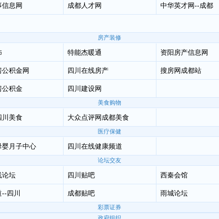
事信息网
成都人才网
中华英才网--成都
房产装修
饰
特能杰暖通
资阳房产信息网
房公积金网
四川在线房产
搜房网成都站
房公积金
四川建设网
美食购物
四川美食
大众点评网成都美食
医疗保健
母婴月子中心
四川在线健康频道
论坛交友
线论坛
四川贴吧
西秦会馆
--四川
成都贴吧
雨城论坛
彩票证券
政府组织