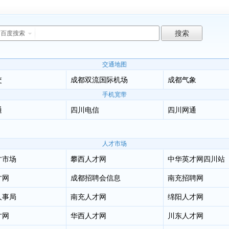
百度搜索
交通地图
交
成都双流国际机场
成都气象
手机宽带
通
四川电信
四川网通
人才市场
才市场
攀西人才网
中华英才网四川站
才网
成都招聘会信息
南充招聘网
人事局
南充人才网
绵阳人才网
才网
华西人才网
川东人才网